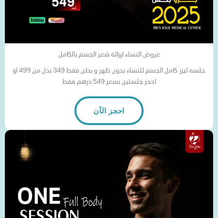
عروض النساء لإزالة شعر الجسم بالكامل
جلسه ليزر كامل الجسم للنساء بدون ظهر و بطن فقط 349 بدل من 499 او
احجز جلستين بسعر 549 درهم فقط
احجز الآن