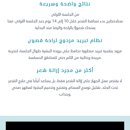
نتائج واضحة وسريعة
من الجلسة الأولى
ستلاحظين بدء تساقط الشعر خلال 10 إلى 14 يوم بعد الجلسة الأولى، مما
يمنحك شعورًا بالراحة والرضا منذ البداية
نظام تبريد مزدوج لراحة قصوى
مزود بتقنية تبريد متطورة تحافظ على برودة البشرة طوال الجلسة، لتجربة
مريحة وخالية من الألم حتى للمناطق الحساسة.
أكثر من مجرد إزالة شعر
لا يقتصر عمل الجهاز على إزالة الشعر فقط، بل يساعد أيضًا في علاج الشعر
تحت الجلد، تقليل توسع المسام، وتفتيح وتنعيم البشرة لمظهر صحي
وجذاب.