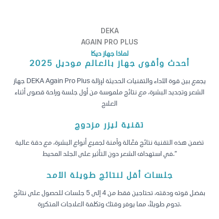
DEKA
AGAIN PRO PLUS
لماذا جهاز ديكا
أحدث وأقوى جهاز بالعالم موديل 2025
جهاز DEKA Again Pro Plus يجمع بين قوة الأداء والتقنيات الحديثة لإزالة
الشعر وتجديد البشرة، مع نتائج ملموسة من أول جلسة وراحة قصوى أثناء
العلاج
تقنية ليزر مزدوج
تضمن هذه التقنية نتائج فعّالة وآمنة لجميع أنواع البشرة، مع دقة عالية
في استهداف الشعر دون التأثير على الجلد المحيط.”
جلسات أقل لنتائج طويلة الأمد
بفضل قوته ودقته، تحتاجين فقط من 4 إلى 5 جلسات للحصول على نتائج
تدوم طويلاً، مما يوفر وقتك وتكلفة العلاجات المتكررة.